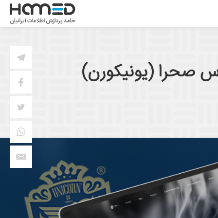
اس صحرا (یونیکورن)